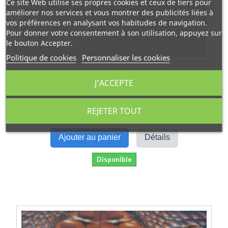
Ce site Web utilise ses propres cookies et ceux de tiers pour
améliorer nos services et vous montrer des publicités liées à
vos préférences en analysant vos habitudes de navigation.
Pour donner votre consentement à son utilisation, appuyez sur
le bouton Accepter.
Politique de cookies
Personnaliser les cookies
Convertisseur À Piston Récife® Pour Stylo-Plume Petit
J'ACCEPTE
Modèle
5,00 €
REJETER TOUT
Ajouter au panier
Détails
Disponible