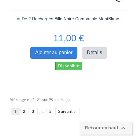
Lot De 2 Recharges Bille Noire Compatible MontBlanc...
11,00 €
Ajouter au panier
Détails
Disponible
Affichage de 1-21 sur 99 article(s)
1
2
3
…
5
Suivant


Retour en haut