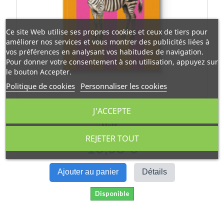
Ce site Web utilise ses propres cookies et ceux de tiers pour
améliorer nos services et vous montrer des publicités liées à
vos préférences en analysant vos habitudes de navigation.
Pour donner votre consentement à son utilisation, appuyez sur
le bouton Accepter.
Politique de cookies
Personnaliser les cookies
J'ACCEPTE
Carnet De Notes A5 ( 178 P ) À Reliure Parfaite Et
Motif...
REJETER TOUT
10,95 €
Ajouter au panier
Détails
Disponible