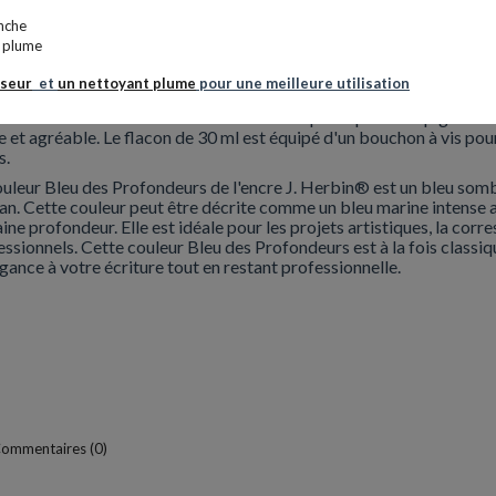
nche
ORMATIONS
s plume
sseur
et
un nettoyant plume
pour une meilleure utilisation
lacon d'encre Bleu des Profondeurs de J. Herbin®
est une encr
iture et les artistes. Cette encre est fabriquée à partir de pigments
e et agréable. Le flacon de 30 ml est équipé d'un bouchon à vis pou
s.
ouleur Bleu des Profondeurs de l'encre J. Herbin® est un bleu somb
éan. Cette couleur peut être décrite comme un bleu marine intense a
aine profondeur. Elle est idéale pour les projets artistiques, la c
ssionnels. Cette couleur Bleu des Profondeurs est à la fois classiq
gance à votre écriture tout en restant professionnelle.
ommentaires (0)