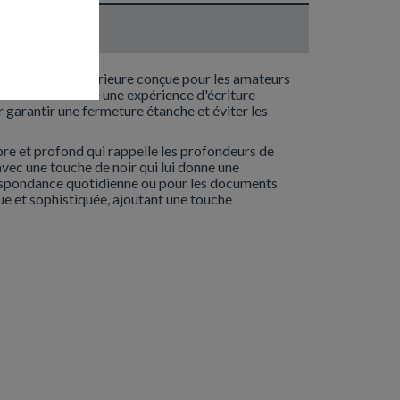
e de qualité supérieure conçue pour les amateurs
 naturels et offre une expérience d'écriture
r garantir une fermeture étanche et éviter les
re et profond qui rappelle les profondeurs de
vec une touche de noir qui lui donne une
orrespondance quotidienne ou pour les documents
ue et sophistiquée, ajoutant une touche