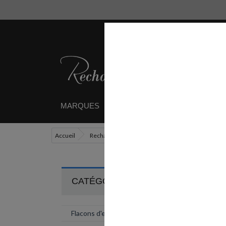
MARQUES
RECHARGES
ETUIS / 
Accueil
Recharges
Flacons d'encre
Flacon d'en
CATÉGORIES
Flacons d'encre