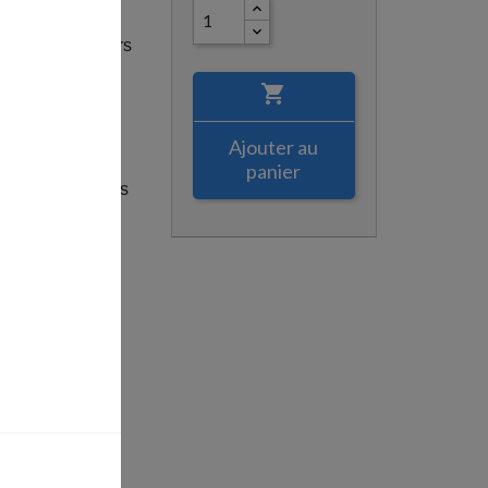
u des Profondeurs
30 ml

e de pigments
 pour une
Ajouter au
e
panier
ec la plupart des
ander
un
un nettoyant
eilleure
 et soignée