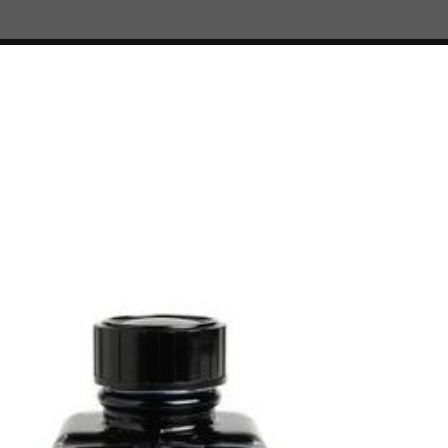

TROUSSES
PIÈCES DÉTACHÉES
cre Bleu des Profondeurs 30 ml J. Herbin®
Flacon d'enc
Profondeurs 
Herbin®