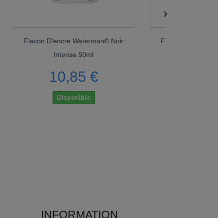

con D'encre Waterman© Noir
Flacon D'encre Waterman© B
Intense 50ml
Inspiration Turquoise 50ml
10,85 €
10,85 €
Disponible
Disponible
INFORMATION