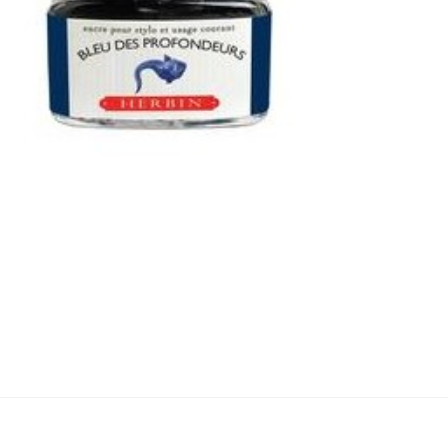
13018T
Reference
Couleur : Ble
Contenance : 
Formule à bas
naturels
Bouchon à vis
fermeture étanch
Compatible av
stylos plume
*Pensez à comm
convertisseur
et
plume
pour une m
utilisation
Expédition rapide

Plus d'infos
En stock
2 Produits