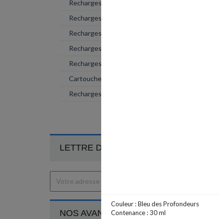
Recharges rollers (+gel)
Recharges mines
Recharges feutres

Recharges génériques
Recharges billes
Cartouches d'encre
Recharges mini billes
LETTRE D'INFORMATION
Couleur : Bleu des Profondeurs
NOS AVANTAGES ...
Contenance : 30 ml