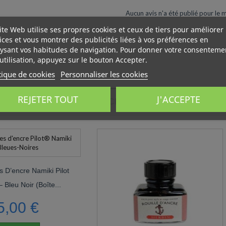
Aucun avis n'a été publié pour le
ite Web utilise ses propres cookies et ceux de tiers pour améliorer
ices et vous montrer des publicités liées à vos préférences en
ysant vos habitudes de navigation. Pour donner votre consenteme
utilisation, appuyez sur le bouton Accepter.
tique de cookies
Personnaliser les cookies
REJETER TOUT
J'ACCEPTE
 CLIENTS QUI ONT ACHETÉ CE PRODUIT ONT ÉGALEMEN
miki Pilot
boîte...
€