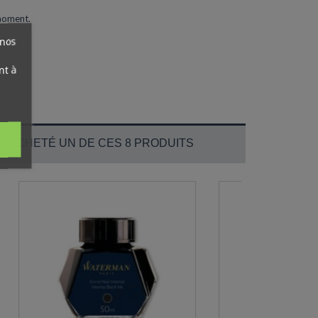
 moment.
 nos
nt à
T ACHETÉ UN DE CES 8 PRODUITS