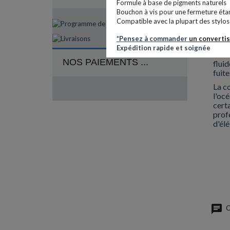
Formule à base de pigments naturels
Bouchon à vis pour une fermeture éta
INF
Compatible avec la plupart des stylo
*Pensez à commander
un converti
Le f
Expédition rapide et soignée
d'écr
NOS PAIEMENTS ...
fluid
fuite
La c
l'oc
cert
profe
d'élé
C