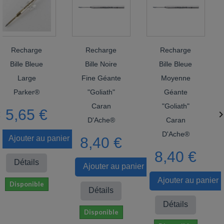
arge
Recharge
Recharge
Rech
Bleue
Bille Noire
Bille Bleue
Bille 
ge
Fine Géante
Moyenne
Moye
er®
"Goliath"
Géante
Géa
Caran
"Goliath"
"Goli
5 €

D'Ache®
Caran
Car
D'Ache®
D'Ac
er au panier
8,40 €
8,40 €
8,4
ils
Ajouter au panier
Ajouter au panier
Ajout
nible
Détails
Détails
Déta
Disponible