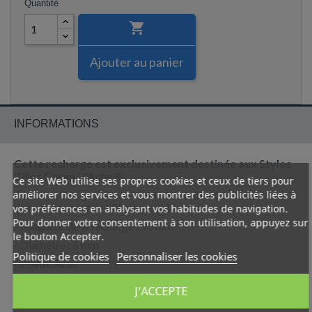
Quantité

Ajouter au panier
INFORMATIONS
Cette recharge est exclusivement destinée aux Stylos
Billes Caran D'Ache®.
Ce site Web utilise ses propres cookies et ceux de tiers pour
améliorer nos services et vous montrer des publicités liées à
Avec la recharge Géante "Goliath" contient suffisamment
d'encre pour écrire 600 pages A4 !
vos préférences en analysant vos habitudes de navigation.
Pour donner votre consentement à son utilisation, appuyez sur
- Longueur de la recharge : 96 mm
le bouton Accepter.
- Diamètre : 6 mm
Politique de cookies
Personnaliser les cookies
- Pointe Acier
- Couleur : Bleue
J'ACCEPTE
- Epaisseur du trait : Large (0,9 mm)