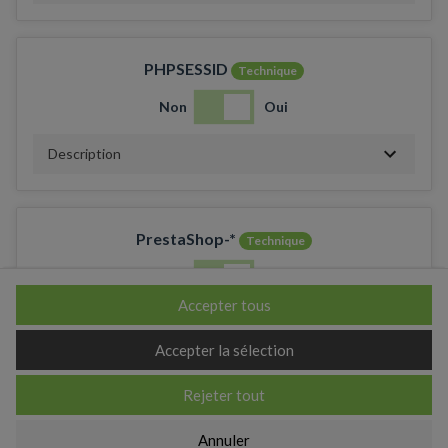
PHPSESSID
Technique
Non
Oui
Description
PrestaShop-*
Technique
Non
Oui
Accepter tous
Description
Accepter la sélection
Rejeter tout
_ga
Annuler
Non
Oui