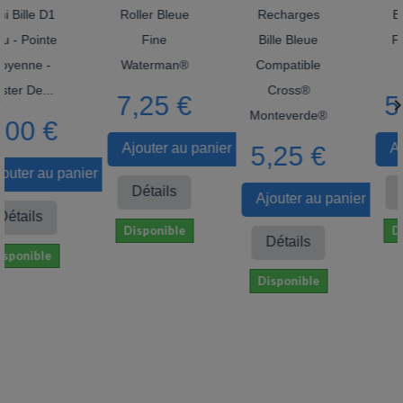
Bille D1
Roller Bleue
Recharges
Bille
- Pointe
Fine
Bille Bleue
Fine
enne -
Waterman®
Compatible
Pél
er De...
Cross®
7,25 €
5,

Monteverde®
00 €
Ajouter au panier
Ajou
5,25 €
ter au panier
Détails
Dét
Ajouter au panier
tails
Disponible
Disp
Détails
onible
Disponible