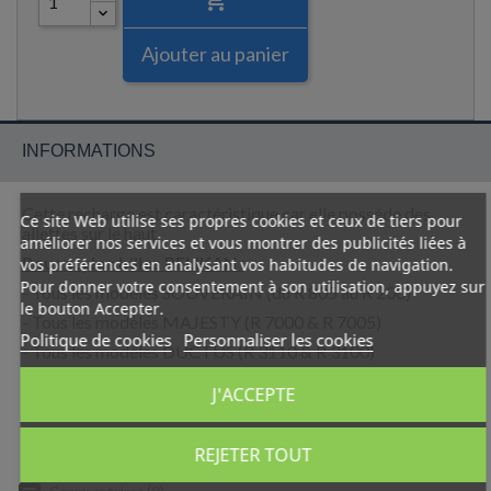
Ajouter au panier
INFORMATIONS
Cette recharge est caractéristique car elle posséde des
Ce site Web utilise ses propres cookies et ceux de tiers pour
ailettes sur le haut.
améliorer nos services et vous montrer des publicités liées à
Pour stylos billes PELIKAN :
vos préférences en analysant vos habitudes de navigation.
Pour donner votre consentement à son utilisation, appuyez sur
- Tous les modèles SOUVERAIN (du R 805 au R 200)
le bouton Accepter.
- Tous les modèles MAJESTY (R 7000 & R 7005)
Politique de cookies
Personnaliser les cookies
- Tous les modèles DUCTUS (R 3110 & R 3100)
- Tous les modèles EPOCH (du R 364 au R 360)
J'ACCEPTE
REJETER TOUT