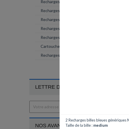
Recharges rollers (+gel)
Recharges mines
Recharges feutres

Recharges génériques
Recharges billes
Cartouches d'encre
Recharges mini billes
LETTRE D'INFORMATION
2 Recharges billes bleues génériques
NOS AVANTAGES ...
Taille de la bille :
medium
INF