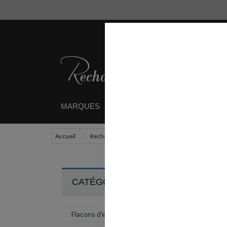
MARQUES
RECHARGES
ETUIS / 
Accueil
Recharges
Recharges billes
Lot de 2 Re
CATÉGORIES
Flacons d'encre