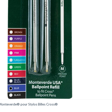
C132BU / 8
Reference
2 Recharges billes
génériques Monte
Stylos Billes Cros
Taille de la bille :
m

Plus d'infos
En stock
18 Produits
 Monteverde® pour Stylos Billes Cross®
ORMATIONS