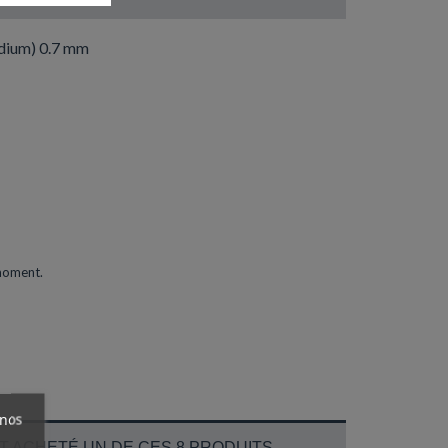
edium) 0.7 mm
 moment.
 nos
T ACHETÉ UN DE CES 8 PRODUITS