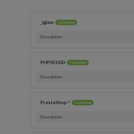
_lglaw
Technique
Description
PHPSESSID
Technique
Description
PrestaShop-*
Technique
Description