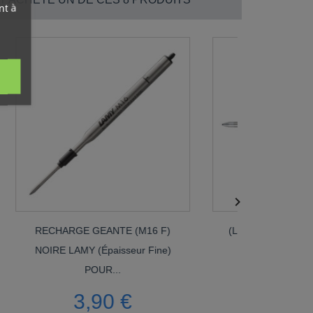
nt à

HARGE GEANTE (M16 F)
(Lot De 2) Mini Recharges Bill
RE LAMY (épaisseur Fine)
Noires Moyennes Cross®
POUR...
4,75 €
3,90 €
Disponible