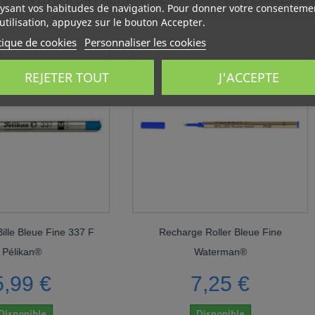
ysant vos habitudes de navigation. Pour donner votre consenteme
utilisation, appuyez sur le bouton Accepter.
tique de cookies
Personnaliser les cookies
REJETER TOUT
J'ACCEPTE
ine 337 F
Recharge Roller Bleue Fine
REC
Waterman®
NOI
7,25 €
Disponible