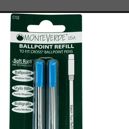

TROUSSES
PIÈCES DÉTACHÉES
charges Bille Bleue compatible Cross® Monteverde®
Lot de 2 Rec
Bleue compat
Cross® Mon