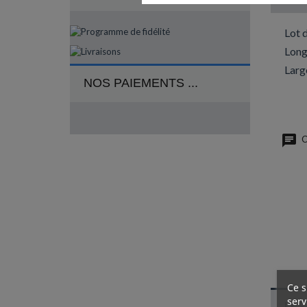
Lot 
Long
Larg
NOS PAIEMENTS ...
C
Ce s
serv
LES