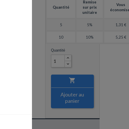
Remise
512
Vous
Quantité
sur prix
économis
 bleues
unitaire
verde® pour
s®
5
5%
1,31 €
edium
10
10%
5,25 €
Quantité

Ajouter au
panier