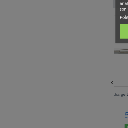
anal
son 
Poli

Recharge Bille Bleue Fine Cross®
Recharge Bille Bleue F
Pélikan®
5,25 €
5,99 €
Disponible
Disponible