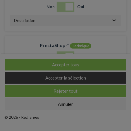
Non
Oui
Description
PrestaShop-*
Technique
Non
Oui
Accepter tous
Description
Accepter la sélection
Rejeter tout
_ga
Annuler
Non
Oui
© 2026 - Recharges
Description