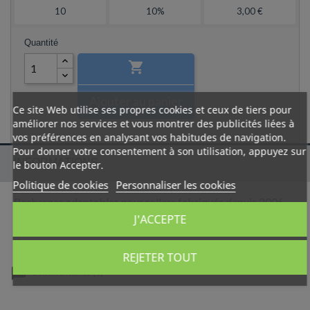
10
10%
3,00 €
Quantité

Ajouter au panier
Ce site Web utilise ses propres cookies et ceux de tiers pour
améliorer nos services et vous montrer des publicités liées à
vos préférences en analysant vos habitudes de navigation.
Pour donner votre consentement à son utilisation, appuyez sur
INFORMATIONS
le bouton Accepter.
Politique de cookies
Personnaliser les cookies
Recharges adaptables pour rollers fabriqués depuis 2006.
J'ACCEPTE
REJETER TOUT
Commentaires (0)