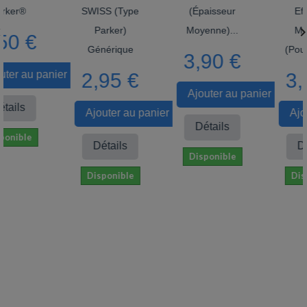
r®
SWISS (Type
(épaisseur
Effaça

Parker)
Moyenne)...
Moyen
0 €
Générique
(pour Rol
3,90 €
r au panier
2,95 €
3,9
Ajouter au panier
ls
Ajouter au panier
Ajoute
Détails
ible
Détails
Détai
Disponible
Disponible
Dispon