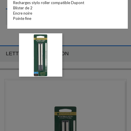
Recharges stylo roller compatible Dupont
Blister de 2
Encre noire
CATÉGORIES
Pointe fine
LETTRE D'INFORMATION