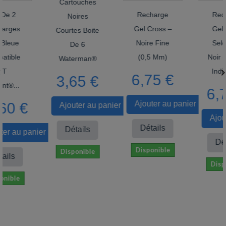
Cartouches
 2
Recharge
Rechar
Noires
ges
Gel Cross –
Gel Cro
Courtes Boite
eue
Noire Fine
Selecti
De 6
ble
(0,5 Mm)
Noir (Pa
Waterman®

Individu
6,75 €
3,65 €
...
6,75
Ajouter au panier
0 €
Ajouter au panier
Ajouter
Détails
Détails
 au panier
Détail
Disponible
Disponible
ls
Disponi
ble