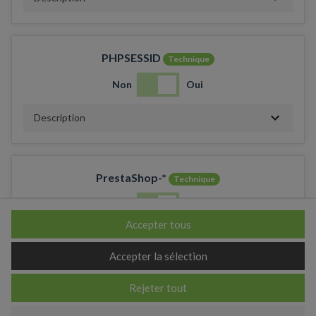
PHPSESSID
Technique
Non
Oui
Description
PrestaShop-*
Technique
Non
Oui
Accepter tous
Description
Accepter la sélection
Rejeter tout
_ga