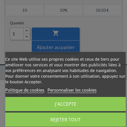
10
10%
10,50 €
Quantité

Ajouter au panier
Ce site Web utilise ses propres cookies et ceux de tiers pour
améliorer nos services et vous montrer des publicités liées à
vos préférences en analysant vos habitudes de navigation.
INFORMATIONS
Pour donner votre consentement à son utilisation, appuyez sur
le bouton Accepter.
Recharges stylo roller compatible Dupont
Politique de cookies
Personnaliser les cookies
Blister de 2
Encre noire
J'ACCEPTE
Pointe fine
REJETER TOUT