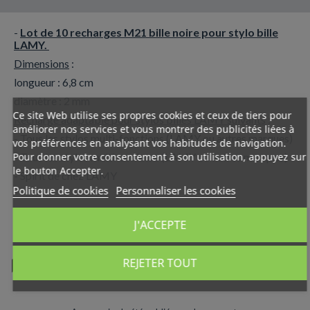
-
Lot de 10 recharges M21 bille noire pour stylo bille
LAMY.
Dimensions
:
longueur : 6,8 cm
diamètre : 2 mm
Ce site Web utilise ses propres cookies et ceux de tiers pour
Recharge adaptable pour stylos billes LAMY suivants
:
améliorer nos services et vous montrer des publicités liées à
- Tous les stylos multi-fonctions (LAMY ou autres marques)
vos préférences en analysant vos habitudes de navigation.
- Tous les stylos multi-couleurs (LAMY ou autres marques)
Pour donner votre consentement à son utilisation, appuyez sur
le bouton Accepter.
- Spirit de chez LAMY
Politique de cookies
Personnaliser les cookies
J'ACCEPTE
REJETER TOUT
Commentaires (0)