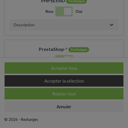
PHPSESSID
Technique
Non
Oui
Description
PrestaShop-*
Technique
Non
Oui
Accepter tous
Description
Accepter la sélection
Rejeter tout
_ga
Annuler
Non
Oui
© 2026 - Recharges
Description