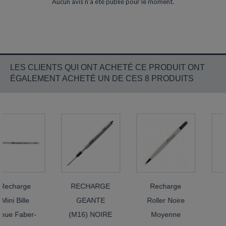
Aucun avis n'a été publié pour le moment.
LES CLIENTS QUI ONT ACHETÉ CE PRODUIT ONT
ÉGALEMENT ACHETÉ UN DE CES 8 PRODUITS
charge
RECHARGE
Recharge
Re
ni Bille
GEANTE
Roller Noire
Ge
e Faber-
(M16) NOIRE
Moyenne
Sel