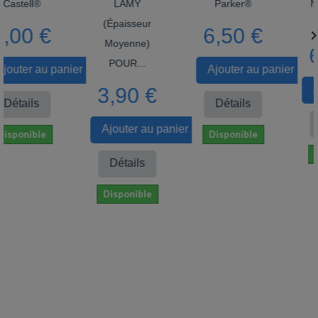
stell®
LAMY
Parker®
Noir
(épaisseur
Ind
00 €
6,50 €

Moyenne)
6,
POUR...
uter au panier
Ajouter au panier
Ajo
3,90 €
étails
Détails
D
Ajouter au panier
ponible
Disponible
Dis
Détails
Disponible