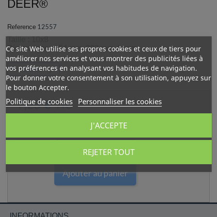
DEER®
12557
Reference
Taille : 10x8
Ce site Web utilise ses propres cookies et ceux de tiers pour
Dimensions : 254 mm, 203 mm, 8 mm
améliorer nos services et vous montrer des publicités liées à
vos préférences en analysant vos habitudes de navigation.

Plus d'infos
Pour donner votre consentement à son utilisation, appuyez sur
le bouton Accepter.
Politique de cookies
Personnaliser les cookies
7,25 €
TTC
J'ACCEPTE
Quantité

REJETER TOUT
Ajouter au panier
INFORMATIONS