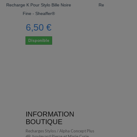
ylo Bille Noire
Recharge Bille Bleue Large
affer®
Parker®
0 €
5,65 €
ible
Disponible
INFORMATION
BOUTIQUE
Recharges Stylos / Alpha Concept Plus
4B, boulevard Pierre et Marie Curie