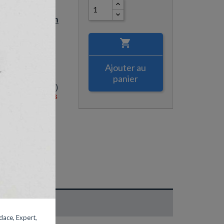
piston Waterman
(Gamme luxe)

iston Waterman
c les stylos
 luxe
Ajouter au
ne, Audace,
panier
spective,
e, Charleston...)
our les anciens
dace, Expert,