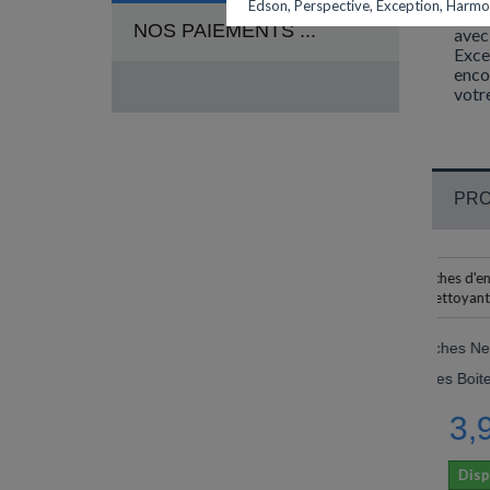
Edson, Perspective, Exception, Harmon
Le c
NOS PAIEMENTS ...
avec
Excep
enco
votr
PRO
Cartouches Nettoyantes Stylos-
Plumes Boite De 6 Herbin®
3,90 €
Disponible