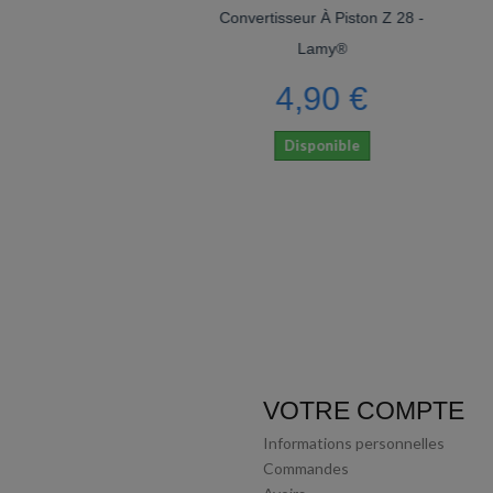
Convertisseur À Piston Z 28 -
Recharge K Pour St
Lamy®
Fine - She
4,90 €
6,5
Disponible
Dispon
VOTRE COMPTE
Informations personnelles
Commandes