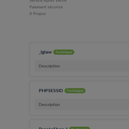
Service Après Vente
Paiement sécurisé
A Propos
_lglaw
Technique
Description
PHPSESSID
Technique
Description
PrestaShop-*