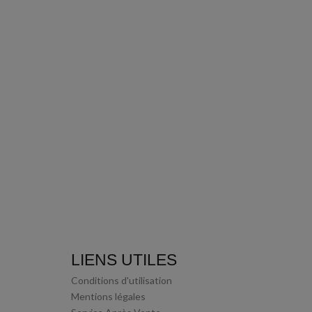
ncre Vert Foncé 30 Ml
Pélikan®
5,50 €
Disponible
LIENS UTILES
Conditions d'utilisation
Mentions légales