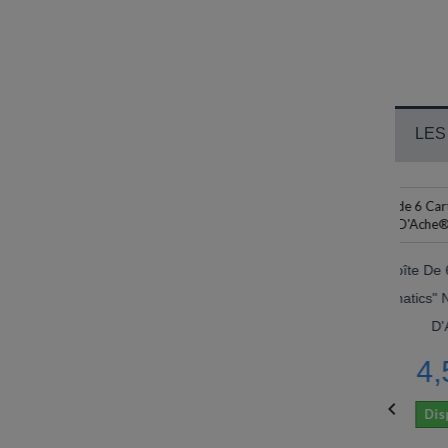
LES
Boîte De 6 Cartouches
"Chromatics" Noir Cosmic Caran
D'Ache®
4,50 €

Disponible