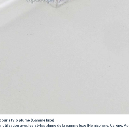
S0112881
Reference
Convertisseur à 
pour stylo plume
Convertisseur à p
pour utilisation ave
plume de la gamme
(Hémisphère, Carè
Expert, Edson, Per
Exception, Harmoni
ne convient pas p
modèles CF

Plus d'infos
En stock
9 Produits
ORMATIONS
pour stylo plume
(Gamme luxe)
 utilisation avec les stylos plume de la gamme luxe (Hémisphère, Carène, Au