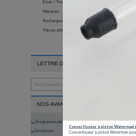
Etuis / Trousses

Marques

Recharges
Pièces détachées
LETTRE D'INFORMATION
NOS AVANTAGES ...
INF
Convertisseur à piston Waterman 
Convertisseur à piston Waterman pour