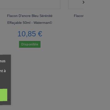

leu Sérénité
Flacon D'encre Waterman© Vert
- Waterman©
Harmonie 50ml
5 €
10,85 €
ble
Disponible
 nos
nt à
 moment.