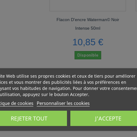
Flacon D'encre Waterman© Noir
Flacon D'encre B
Intense 50ml
Effaçable 50ml 
10,85 €
10,8
Disponible
Disponi
ite Web utilise ses propres cookies et ceux de tiers pour améliorer
ices et vous montrer des publicités liées à vos préférences en
ysant vos habitudes de navigation. Pour donner votre consenteme
utilisation, appuyez sur le bouton Accepter.
tique de cookies
Personnaliser les cookies
ommentaires (0)
REJETER TOUT
J'ACCEPTE
Aucun avis n'a été publié pour le