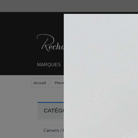
MARQUES
RECHARGES
ETUIS / 
Accueil
Pièces détachées
Convertisseur à piston p
CATÉGORIES

Carnets / Papeterie