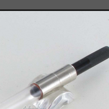

TROUSSES
PIÈCES DÉTACHÉES
our stylo plume Waterman®
Convertisseu
pour stylo p
Waterman®