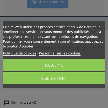
Ajouter au panier
INFORMATIONS
Ce site Web utilise ses propres cookies et ceux de tiers pour
améliorer nos services et vous montrer des publicités liées à
vos préférences en analysant vos habitudes de navigation.
Changer le bloc plume de votre stylo plume Diplomat®
Excellence A+
Pour donner votre consentement à son utilisation, appuyez sur
le bouton Accepter.
*Ces valeurs correspondent à la fourchette de la pointe de la
plume.
Politique de cookies
Personnaliser les cookies
*Ces plumes étant faites en grande partie à la main, la
tolérance est d'environ 1/10 ème de millimètre.
J'ACCEPTE
*La largeur du trait varie en fonction de la pression exercée
sur la plume, de l'encre, de l'humidité et de la qualité du
REJETER TOUT
papier.
Commentaires (0)