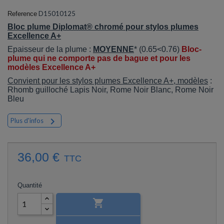
D15010125
Reference
Bloc plume Diplomat® chromé pour stylos plumes
Excellence A+
Epaisseur de la plume :
MOYENNE
* (0.65<0.76)
Bloc-
plume qui ne comporte pas de bague et pour les
modèles Excellence A+
Convient pour les stylos plumes Excellence A+, modèles
:
Rhomb guilloché Lapis Noir, Rome Noir Blanc, Rome Noir
Bleu

Plus d'infos
36,00 €
TTC
Quantité
