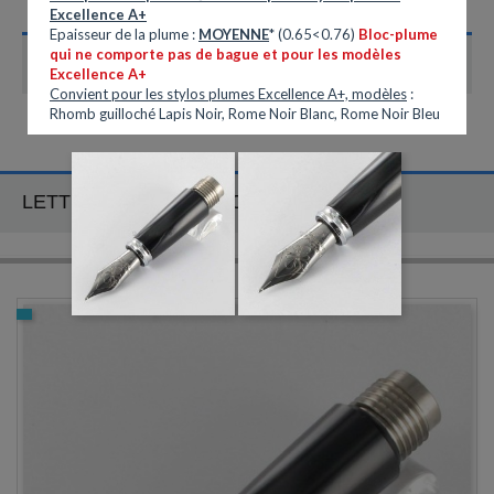
Excellence A+
Epaisseur de la plume :
MOYENNE
* (0.65<0.76)
Bloc-plume
qui ne comporte pas de bague et pour les modèles
CATÉGORIES
Excellence A+
Convient pour les stylos plumes Excellence A+, modèles
:
Rhomb guilloché Lapis Noir, Rome Noir Blanc, Rome Noir Bleu
LETTRE D'INFORMATION