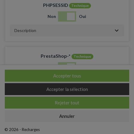
PHPSESSID
Technique
Non
Oui
Description
PrestaShop-*
Technique
Non
Oui
Accepter tous
Description
Accepter la sélection
Rejeter tout
_ga
Annuler
Non
Oui
© 2026 - Recharges
Description