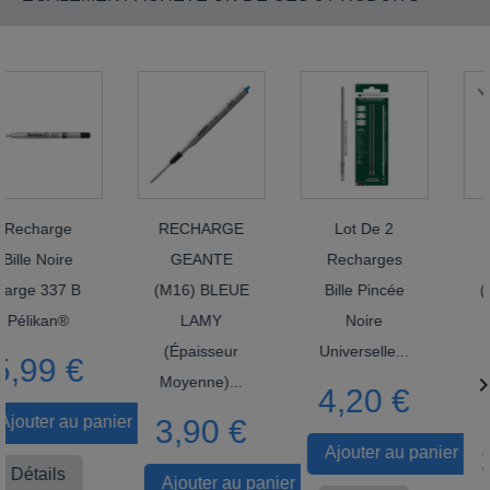
charge
RECHARGE
Lot De 2
RE
le Noire
GEANTE
Recharges
G
ge 337 B
(M16) BLEUE
Bille Pincée
(M1
élikan®
LAMY
Noire
(épaisseur
Universelle...
(ép
,99 €

Moyenne)...
4,20 €
P
uter au panier
3,90 €
Ajouter au panier
3,
étails
Ajouter au panier