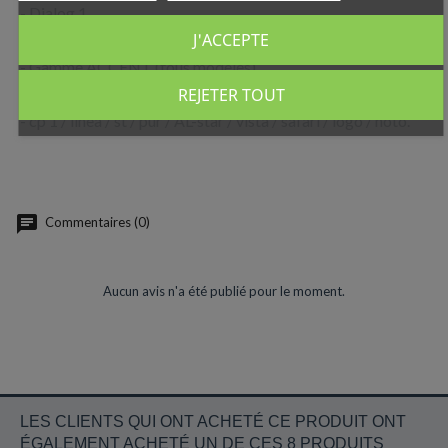
- Dialog 1
J'ACCEPTE
- LAMY 2000
- Gamme ACCENT (tous modèles)
- Gamme studio (tous modèles)
REJETER TOUT
- cp 1 / linea / st / pur / AL-star / vista / safari / logo / noto.
Commentaires (0)
Aucun avis n'a été publié pour le moment.
LES CLIENTS QUI ONT ACHETÉ CE PRODUIT ONT
ÉGALEMENT ACHETÉ UN DE CES 8 PRODUITS