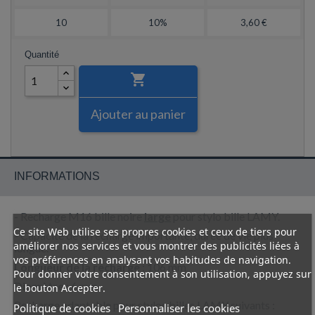
10
10%
3,60 €
Quantité

Ajouter au panier
INFORMATIONS
- Recharge M16 bille noire
larg
e
pour stylo bille LAMY.
Ce site Web utilise ses propres cookies et ceux de tiers pour
- Capacité de la recharge importante, durée de vie plus
améliorer nos services et vous montrer des publicités liées à
longue.
vos préférences en analysant vos habitudes de navigation.
Longueur de la recharge
: 106 mm
Pour donner votre consentement à son utilisation, appuyez sur
Diamètre
: 6 mm
le bouton Accepter.
Recharge adaptable pour stylos billes LAMY suivants :
Politique de cookies
Personnaliser les cookies