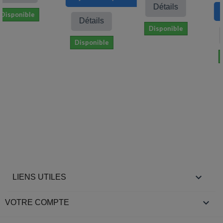
Détails
Ajo
sponible
Détails
Disponible
D
Disponible
Dis

LIENS UTILES

VOTRE COMPTE