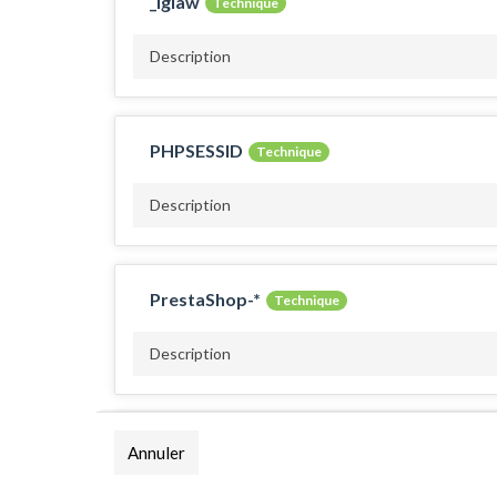
_lglaw
Technique
Description
PHPSESSID
Technique
Description
PrestaShop-*
Technique
Description
_ga
Annuler