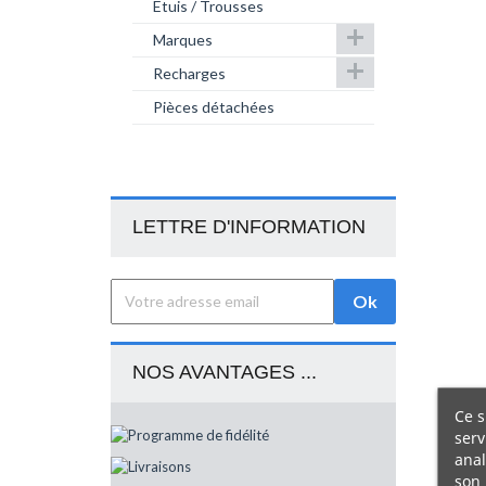
Etuis / Trousses

Marques

Recharges
Pièces détachées
LETTRE D'INFORMATION
NOS AVANTAGES ...
Ce s
serv
anal
son 