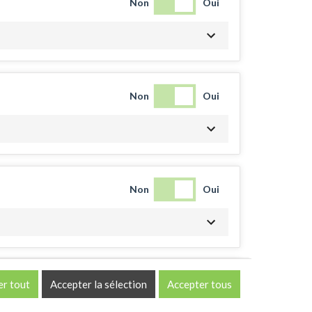
Non
Oui
Non
Oui
Non
Oui
Non
Oui
er tout
Accepter la sélection
Accepter tous