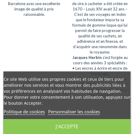
Barcelone avec une excellente
de cire à cacheter a été créée en
image de qualité à prix
1670 – Louis XIV avait 32 ans –
raisonnable.
C’est de ses voyages en Indes
que le fondateur importa sa
formule de gomme-laque qui lui
permit de faire progresser la
qualité de ses cachets, en
adhérence et en finesse, et
d’acquérir une renommée dans
le royaume.
Jacques
Herbin
s’est forgée au
cours des années 3 spécialités :
• Les encres à écrire et encre de
marquage.
Ce site Web utilise ses propres cookies et ceux de tiers pour
• La cire à cacheter et à décorer.
• La
Plastiline
, pâte à modeler
améliorer nos services et vous montrer des publicités liées à
industrielle ultra précise qui ne
vos préférences en analysant vos habitudes de navigation.
durcit jamais
Pour donner votre consentement à son utilisation, appuyez sur
le bouton Accepter.
Politique de cookies
Personnaliser les cookies
J'ACCEPTE